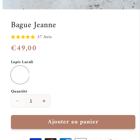
Bague Jeanne
37 Avis
€49,00
Prix
habituel
Lapis Lazuli
Quantité
Réduire
Augmenter
la
la
quantité
quantité
Ajouter au panier
de
de
Bague
Bague
Jeanne
Jeanne