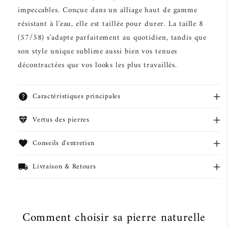
impeccables. Conçue dans un alliage haut de gamme
résistant à l'eau, elle est taillée pour durer. La taille 8
(57/58) s'adapte parfaitement au quotidien, tandis que
son style unique sublime aussi bien vos tenues
décontractées que vos looks les plus travaillés.
help
Caractéristiques principales
diamond
Vertus des pierres
Pierre semi-précieuse au choix
Alliage premium résistant à l'eau
favorite
Conseils d'entretien
Taille 8 (57/58)
Dimensions : 4,5 cm x 2,5 cm
local_shipping
Livraison & Retours
Finition soignée et sertissage expert
Comment choisir sa pierre naturelle