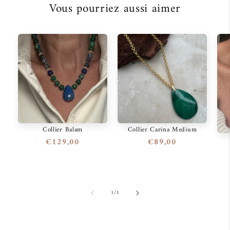
Vous pourriez aussi aimer
Collier Balam
Collier Carina Medium
Prix
€129,00
Prix
€89,00
habituel
habituel
de
1
/
3